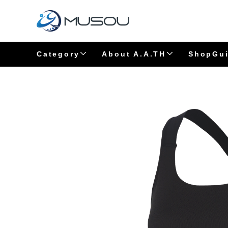
Category
About A.A.TH
ShopGu