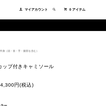
マイアカウント
0 アイテム
半身（頭・首・手・腹部を含む）
カップ付きキャミソール
14,300円(税込)
カラー