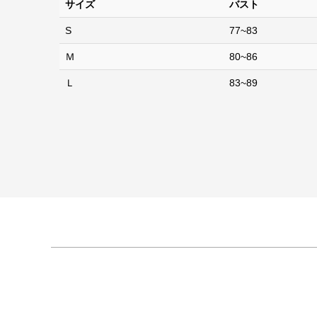
サイズ
バスト
S
77~83
Ｍ
80~86
Ｌ
83~89